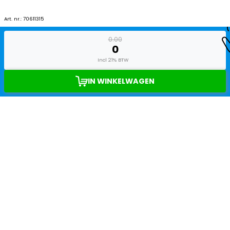
Art. nr.:
70611315
0.00
0
Incl 21% BTW
IN WINKELWAGEN