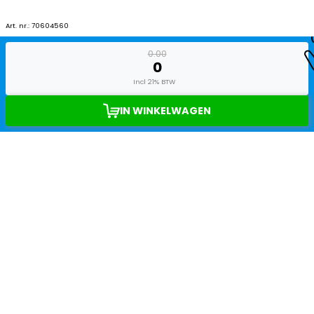
Art. nr.:
70604560
0.00
0
Incl 21% BTW
IN WINKELWAGEN